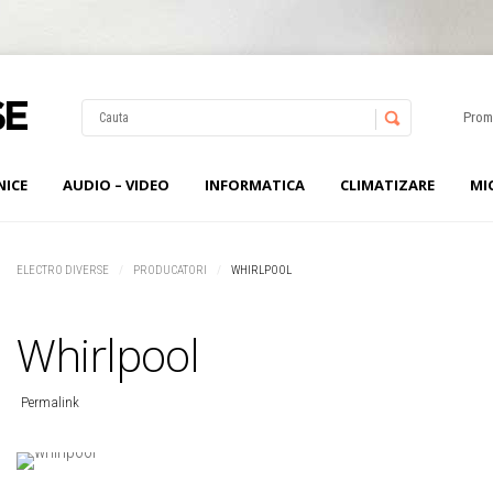
Prom
NICE
AUDIO – VIDEO
INFORMATICA
CLIMATIZARE
MI
Username
Password
ELECTRO DIVERSE
PRODUCATORI
WHIRLPOOL
Remember Me
Whirlpool
Permalink