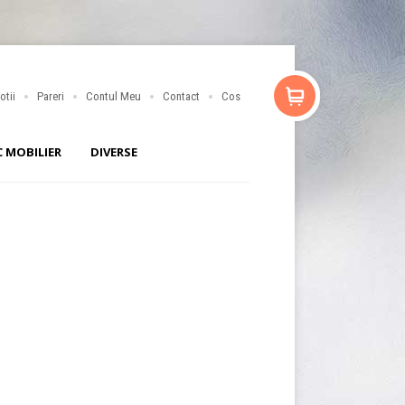
otii
Pareri
Contul Meu
Contact
Cos
C MOBILIER
DIVERSE