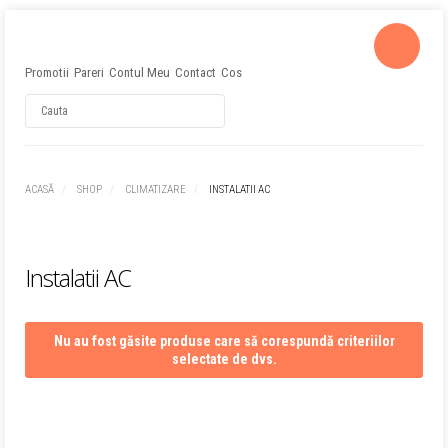
Promotii
Pareri
Contul Meu
Contact
Cos
Username
ACASĂ
SHOP
CLIMATIZARE
INSTALATII AC
Password
Instalatii AC
Remember Me
Nu au fost găsite produse care să corespundă criteriilor
selectate de dvs.