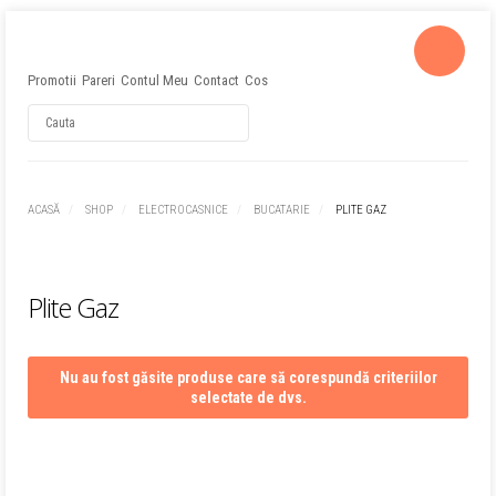
Promotii
Pareri
Contul Meu
Contact
Cos
Username
ACASĂ
SHOP
ELECTROCASNICE
BUCATARIE
PLITE GAZ
Password
Plite Gaz
Remember Me
Nu au fost găsite produse care să corespundă criteriilor
selectate de dvs.