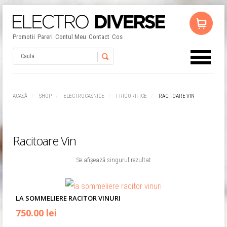
Promotii
Pareri
Contul Meu
Contact
Cos
Username
ACASĂ
SHOP
ELECTROCASNICE
FRIGORIFICE
RACITOARE VIN
Password
Racitoare Vin
Remember Me
Se afișează singurul rezultat
LA SOMMELIERE RACITOR VINURI
750.00 lei