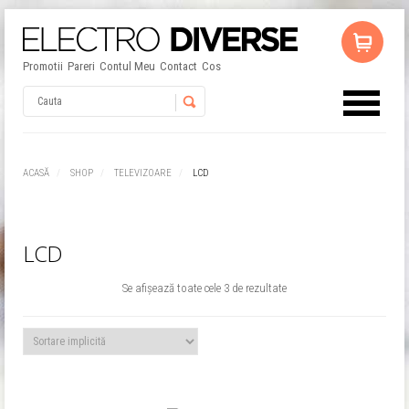
Promotii
Pareri
Contul Meu
Contact
Cos
Username
ACASĂ
SHOP
TELEVIZOARE
LCD
Password
LCD
Remember Me
Se afișează toate cele 3 de rezultate