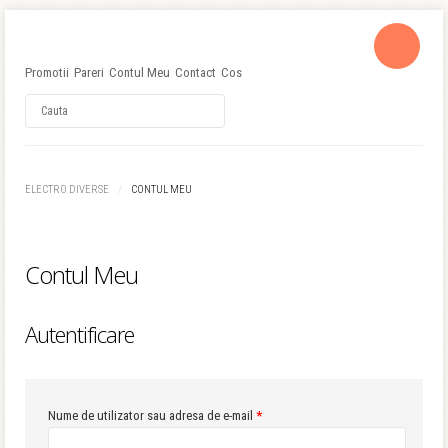
Promotii
Pareri
Contul Meu
Contact
Cos
Username
ELECTRO DIVERSE
CONTUL MEU
Password
Contul Meu
Remember Me
Autentificare
Nume de utilizator sau adresa de e-mail
*