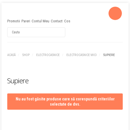
Promotii
Pareri
Contul Meu
Contact
Cos
Username
ACASĂ
SHOP
ELECTROCASNICE
ELECTROCASNICE MICI
SUPIERE
Password
Supiere
Remember Me
Nu au fost găsite produse care să corespundă criteriilor
selectate de dvs.