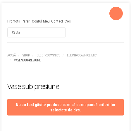
Promotii
Pareri
Contul Meu
Contact
Cos
Username
ACASĂ
SHOP
ELECTROCASNICE
ELECTROCASNICE MICI
VASE SUB PRESIUNE
Password
Remember Me
Vase sub presiune
Nu au fost găsite produse care să corespundă criteriilor
selectate de dvs.