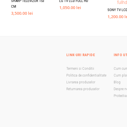
SHARP TELEVIZOR 153
LG TV LCD FULL HD
CM
1,050.00 lei
SONY TV LCD
3,500.00 lei
1,200.00 l
LINK-URI RAPIDE
INFO U
Termeni si Conditii
Cum cu
Politica de confidentialitate
Cum plat
Livrarea produselor
Blog
Returnarea produselor
Despre n
Protecti