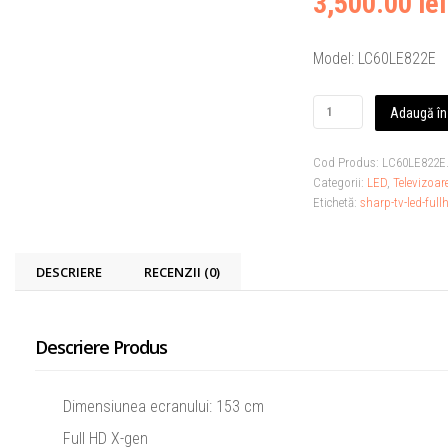
3,500.00 lei
Model: LC60LE822E
Adaugă în
Cod Produs:
LC60LE822E
Categorii:
LED
,
Televizoar
Etichetă:
sharp-tv-led-full
DESCRIERE
RECENZII (0)
Descriere Produs
Dimensiunea ecranului: 153 cm
Full HD X-gen