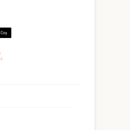
 Coș
.
e
.
hd
.