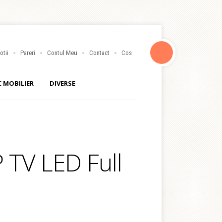
otii
Pareri
Contul Meu
Contact
Cos
C MOBILIER
DIVERSE
TV LED Full