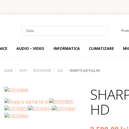
Prom
NICE
AUDIO – VIDEO
INFORMATICA
CLIMATIZARE
MI
Username
Password
ACASĂ
SHOP
TELEVIZOARE
LED
SHARP TV LED FULL HD
Remember Me
SHARP 
HD