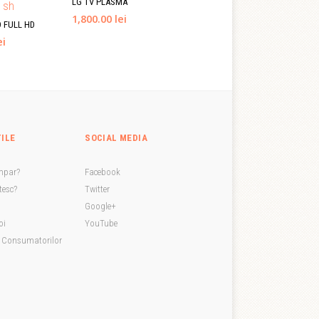
LG TV PLASMA
1,800.00 lei
 FULL HD
ei
TILE
SOCIAL MEDIA
mpar?
Facebook
esc?
Twitter
Google+
oi
YouTube
a Consumatorilor