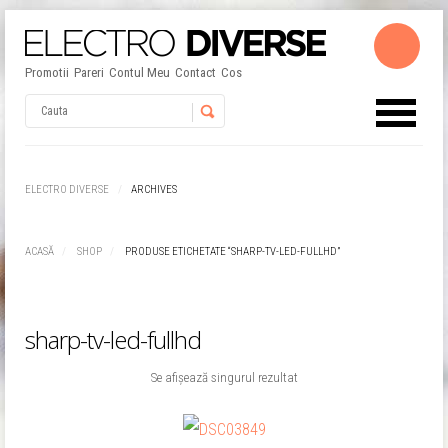
Promotii
Pareri
Contul Meu
Contact
Cos
Username
ELECTRO DIVERSE
ARCHIVES
Password
ACASĂ
SHOP
PRODUSE ETICHETATE “SHARP-TV-LED-FULLHD”
Remember Me
sharp-tv-led-fullhd
Se afișează singurul rezultat