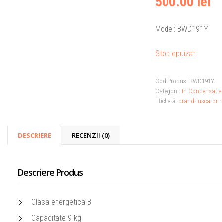
500.00 lei
Model: BWD191Y
Stoc epuizat
Cod Produs:
BWD191Y
.
Categorii:
In Condensatie
Etichetă:
brandt-uscator-r
DESCRIERE
RECENZII (0)
Descriere Produs
Clasa energeticã B
Capacitate 9 kg