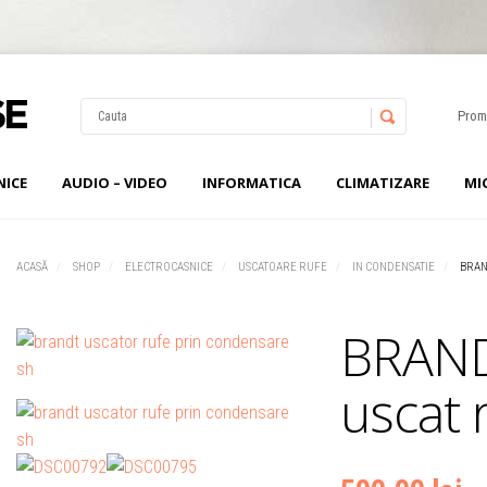
Prom
NICE
AUDIO – VIDEO
INFORMATICA
CLIMATIZARE
MI
Username
Password
ACASĂ
SHOP
ELECTROCASNICE
USCATOARE RUFE
IN CONDENSATIE
BRAN
Remember Me
BRAND
uscat 