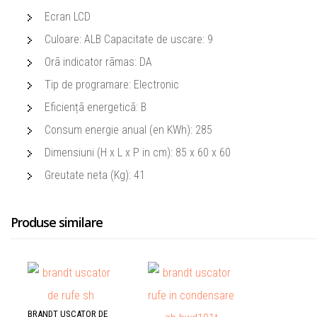
Ecran LCD
Culoare: ALB Capacitate de uscare: 9
Orã indicator rãmas: DA
Tip de programare: Electronic
Eficiențã energeticã: B
Consum energie anual (en KWh): 285
Dimensiuni (H x L x P in cm): 85 x 60 x 60
Greutate neta (Kg): 41
Produse similare
BRANDT USCATOR DE