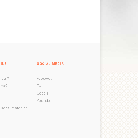
TILE
SOCIAL MEDIA
mpar?
Facebook
esc?
Twitter
Google+
oi
YouTube
a Consumatorilor