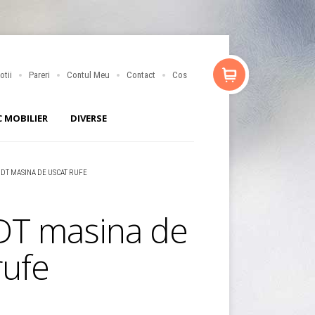
otii
Pareri
Contul Meu
Contact
Cos
C MOBILIER
DIVERSE
DT MASINA DE USCAT RUFE
T masina de
rufe