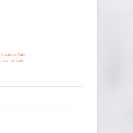
,
Uscatoare Rufe
.
ufe-condensare
.