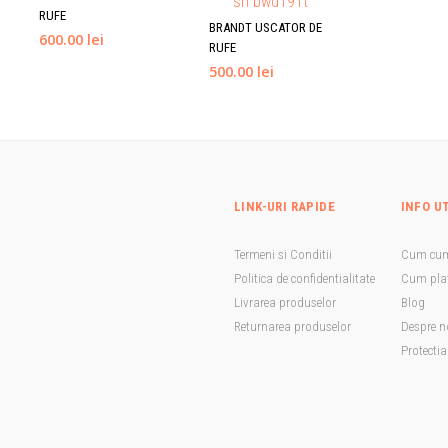
RUFE
BRANDT USCATOR DE
600.00 lei
RUFE
500.00 lei
LINK-URI RAPIDE
INFO U
Termeni si Conditii
Cum cu
Politica de confidentialitate
Cum plat
Livrarea produselor
Blog
Returnarea produselor
Despre n
Protecti