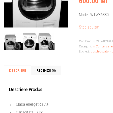
600.00 lei
Model: WTW86380FF
Stoc epuizat
Cod Produs:
WTW86380F
Categorii:
In Condensatie
Etichetă:
bosch-uscator-r
DESCRIERE
RECENZII (0)
Descriere Produs
Clasa energetică A+
Capacitate : 7 kg