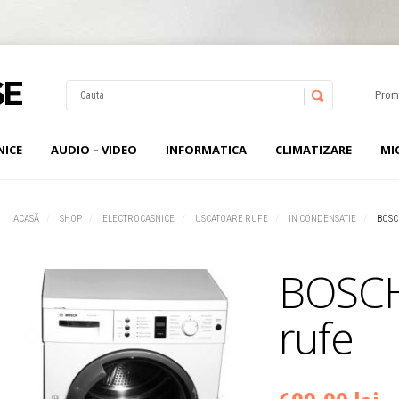
Prom
NICE
AUDIO – VIDEO
INFORMATICA
CLIMATIZARE
MI
Username
Password
ACASĂ
SHOP
ELECTROCASNICE
USCATOARE RUFE
IN CONDENSATIE
BOSC
Remember Me
BOSCH
rufe