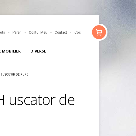
otii
Pareri
Contul Meu
Contact
Cos
C MOBILIER
DIVERSE
H USCATOR DE RUFE
 uscator de