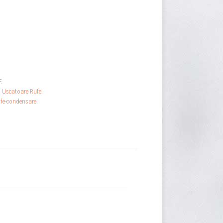
F
.
,
Uscatoare Rufe
.
ufe-condensare
.