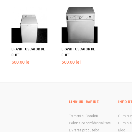
BRANDT USCATOR DE
BRANDT USCATOR DE
RUFE
RUFE
600.00 lei
500.00 lei
LINK-URI RAPIDE
INFO U
Termeni si Conditii
Cum cu
Politica de confidentialitate
Cum plat
Livrarea produselor
Blog