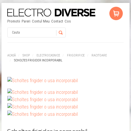
Promotii
Pareri
Contul Meu
Contact
Cos
Username
ACASĂ
SHOP
ELECTROCASNICE
FRIGORIFICE
RACITOARE
SCHOLTES FRIGIDER INCORPORABIL
Password
Remember Me