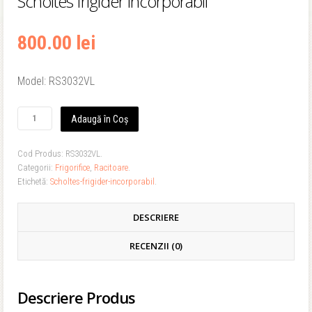
Scholtes frigider incorporabil
800.00 lei
Model: RS3032VL
Adaugă în Coș
Cod Produs:
RS3032VL
.
Categorii:
Frigorifice
,
Racitoare
.
Etichetă:
Scholtes-frigider-incorporabil
.
DESCRIERE
RECENZII (0)
Descriere Produs