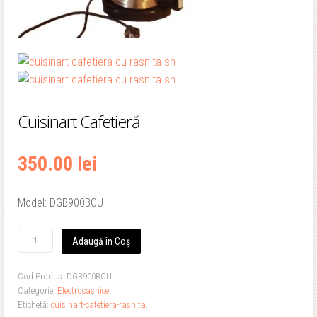
Cuisinart Cafetieră
350.00 lei
Model: DGB900BCU
Adaugă în Coș
Cod Produs:
DGB900BCU
.
Categorie:
Electrocasnice
.
Etichetă:
cuisinart-cafetiera-rasnita
.