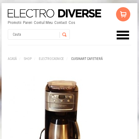
Promotii
Pareri
Contul Meu
Contact
Cos
Username
ACASĂ
SHOP
ELECTROCASNICE
CUISINART CAFETIERĂ
Password
Remember Me