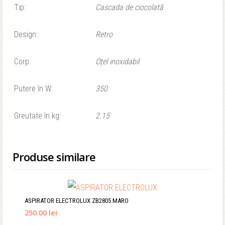
Tip:
Cascada de ciocolată
Design:
Retro
Corp:
Oțel inoxidabil
Putere în W:
350
Greutate în kg:
2.15
Produse similare
ASPIRATOR ELECTROLUX ZB2805 MARO
250.00 lei