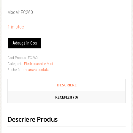
Model: FC260
1 în stoc
Adaugă în Coș
Cod Produs:
FC260
.
Categorie:
Electrocasnice Mici
.
Etichetă:
fantana-ciocolata
.
DESCRIERE
RECENZII (0)
Descriere Produs