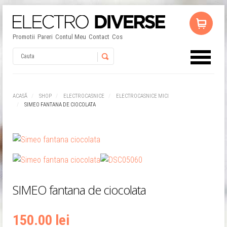
Promotii
Pareri
Contul Meu
Contact
Cos
Username
ACASĂ
SHOP
ELECTROCASNICE
ELECTROCASNICE MICI
SIMEO FANTANA DE CIOCOLATA
Password
Remember Me
SIMEO fantana de ciocolata
150.00 lei