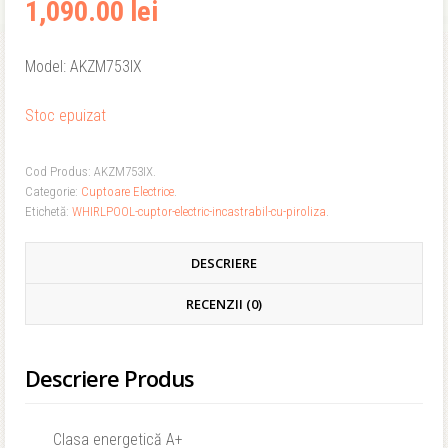
1,090.00 lei
Model: AKZM753IX
Stoc epuizat
Cod Produs:
AKZM753IX
.
Categorie:
Cuptoare Electrice
.
Etichetă:
WHIRLPOOL-cuptor-electric-incastrabil-cu-piroliza
.
DESCRIERE
RECENZII (0)
Descriere Produs
Clasa energetică A+