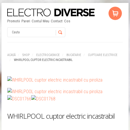
Promotii
Pareri
Contul Meu
Contact
Cos
Username
ACASĂ
SHOP
ELECTROCASNICE
BUCATARIE
CUPTOARE ELECTRICE
WHIRLPOOL CUPTOR ELECTRIC INCASTRABIL
Password
Remember Me
WHIRLPOOL cuptor electric incastrabil