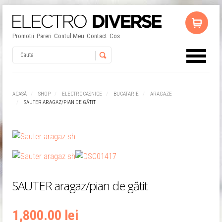
Promotii
Pareri
Contul Meu
Contact
Cos
Username
ACASĂ
SHOP
ELECTROCASNICE
BUCATARIE
ARAGAZE
SAUTER ARAGAZ/PIAN DE GĂTIT
Password
Remember Me
SAUTER aragaz/pian de gătit
1,800.00 lei