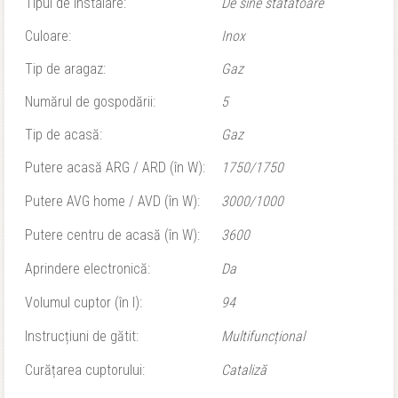
Tipul de instalare:
De sine statatoare
Culoare:
Inox
Tip de aragaz:
Gaz
Numărul de gospodării:
5
Tip de acasă:
Gaz
Putere acasă ARG / ARD (în W):
1750/1750
Putere AVG home / AVD (în W):
3000/1000
Putere centru de acasă (în W):
3600
Aprindere electronică:
Da
Volumul cuptor (în l):
94
Instrucțiuni de gătit:
Multifuncțional
Curățarea cuptorului:
Cataliză