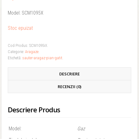
Model: SCM1095X
Stoc epuizat
Cod Produs:
SCM1095iX
.
Categorie:
Aragaze
.
Etichetă:
sauter-aragaz-pian-gatit
.
DESCRIERE
RECENZII (0)
Descriere Produs
Model:
Gaz