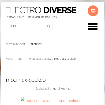
Promotii
Pareri
Contul Meu
Contact
Cos
Username
ELECTRO DIVERSE
ARCHIVES
Password
ACASĂ
SHOP
PRODUSE ETICHETATE “MOULINEX-COOKEO”
Remember Me
moulinex-cookeo
Se afișează singurul rezultat