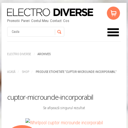
Promotii
Pareri
Contul Meu
Contact
Cos
Username
ELECTRO DIVERSE
ARCHIVES
Password
ACASĂ
SHOP
PRODUSE ETICHETATE “CUPTOR-MICROUNDE-INCORPORABIL”
Remember Me
cuptor-microunde-incorporabil
Se afișează singurul rezultat