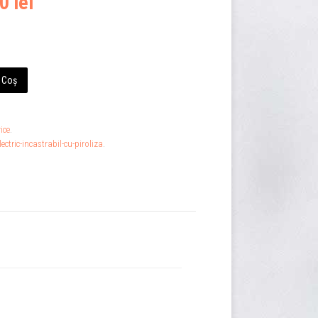
0 lei
 Coș
ice
.
ctric-incastrabil-cu-piroliza
.