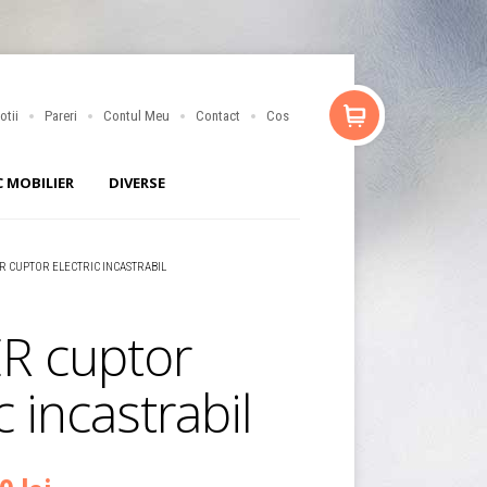
otii
Pareri
Contul Meu
Contact
Cos
C MOBILIER
DIVERSE
R CUPTOR ELECTRIC INCASTRABIL
R cuptor
c incastrabil