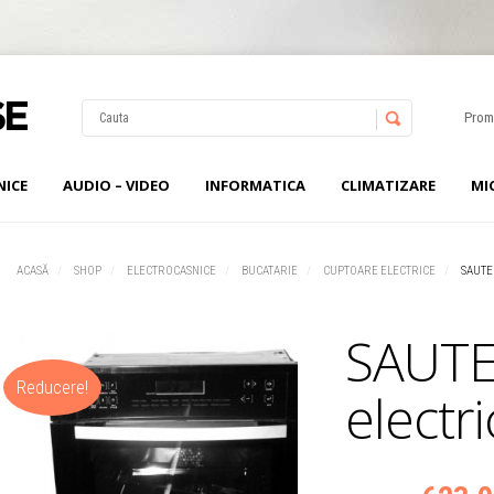
Prom
NICE
AUDIO – VIDEO
INFORMATICA
CLIMATIZARE
MI
Username
Password
ACASĂ
SHOP
ELECTROCASNICE
BUCATARIE
CUPTOARE ELECTRICE
SAUTE
Remember Me
SAUTE
Reducere!
electri