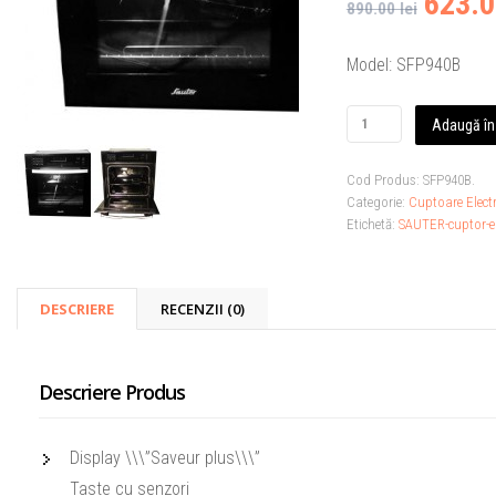
623.0
890.00 lei
Model: SFP940B
Adaugă în
Cod Produs:
SFP940B
.
Categorie:
Cuptoare Electr
Etichetă:
SAUTER-cuptor-ele
DESCRIERE
RECENZII (0)
Descriere Produs
Display \\\”Saveur plus\\\”
Taste cu senzori