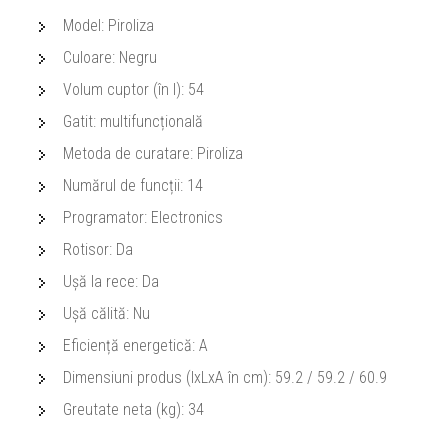
Model: Piroliza
Culoare: Negru
Volum cuptor (în l): 54
Gatit: multifuncțională
Metoda de curatare: Piroliza
Numărul de funcții: 14
Programator: Electronics
Rotisor: Da
Ușă la rece: Da
Ușă călită: Nu
Eficiență energetică: A
Dimensiuni produs (IxLxA în cm): 59.2 / 59.2 / 60.9
Greutate neta (kg): 34