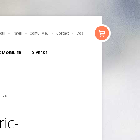
otii
Pareri
Contul Meu
Contact
Cos
C MOBILIER
DIVERSE
LIZA”
ic-