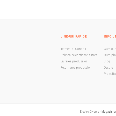
LINK-URI RAPIDE
INFO U
Termeni si Conditii
Cum cu
Politica de confidentialitate
Cum plat
Livrarea produselor
Blog
Returnarea produselor
Despre n
Protecti
Electro Diverse -
Magazin onl