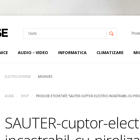
Prom
NICE
AUDIO – VIDEO
INFORMATICA
CLIMATIZARE
MI
Username
Password
ELECTRO DIVERSE
ARCHIVES
Remember Me
ACASĂ
SHOP
PRODUSE ETICHETATE “SAUTER-CUPTOR-ELECTRIC-INCASTRABIL-CU-PIRO
SAUTER-cuptor-electr