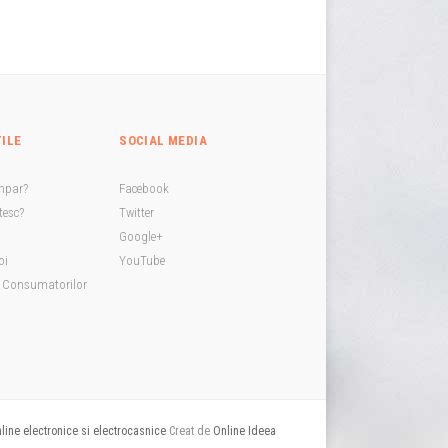
TILE
SOCIAL MEDIA
mpar?
Facebook
esc?
Twitter
Google+
oi
YouTube
a Consumatorilor
ine electronice si electrocasnice
Creat de
Online Ideea