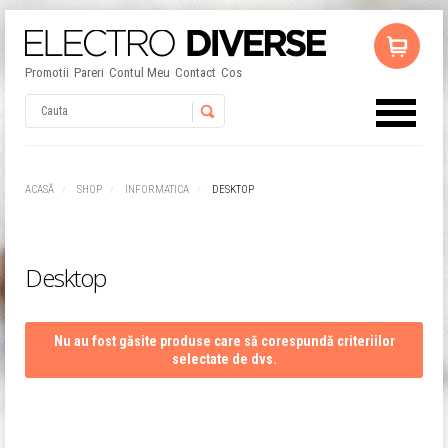
Promotii
Pareri
Contul Meu
Contact
Cos
Username
ACASĂ
SHOP
INFORMATICA
DESKTOP
Password
Desktop
Remember Me
Nu au fost găsite produse care să corespundă criteriilor
selectate de dvs.