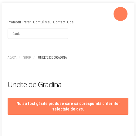
Promotii
Pareri
Contul Meu
Contact
Cos
Username
ACASĂ
SHOP
UNELTE DE GRADINA
Password
Unelte de Gradina
Remember Me
Nu au fost găsite produse care să corespundă criteriilor
selectate de dvs.