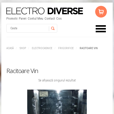
Promotii
Pareri
Contul Meu
Contact
Cos
Username
ACASĂ
SHOP
ELECTROCASNICE
FRIGORIFICE
RACITOARE VIN
Password
Racitoare Vin
Remember Me
Se afișează singurul rezultat