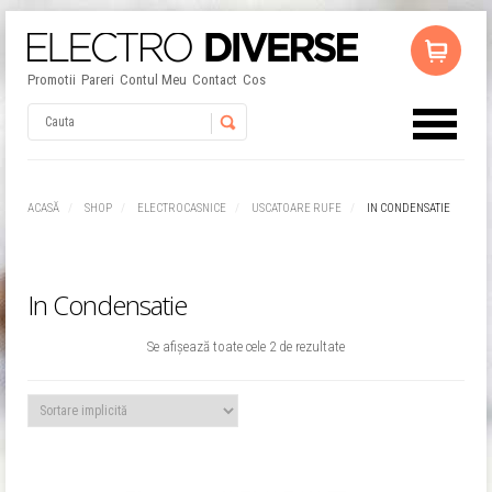
Promotii
Pareri
Contul Meu
Contact
Cos
Username
ACASĂ
SHOP
ELECTROCASNICE
USCATOARE RUFE
IN CONDENSATIE
Password
In Condensatie
Remember Me
Se afișează toate cele 2 de rezultate