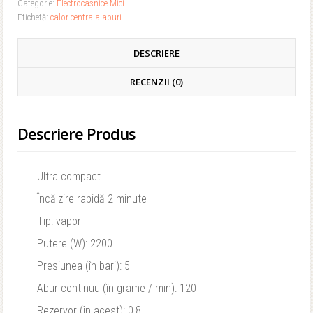
Categorie:
Electrocasnice Mici
.
Etichetă:
calor-centrala-aburi
.
DESCRIERE
RECENZII (0)
Descriere Produs
Ultra compact
Încălzire rapidă 2 minute
Tip: vapor
Putere (W): 2200
Presiunea (în bari): 5
Abur continuu (în grame / min): 120
Rezervor (în acest): 0,8