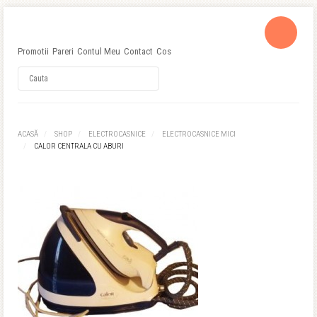
Promotii
Pareri
Contul Meu
Contact
Cos
Username
ACASĂ
SHOP
ELECTROCASNICE
ELECTROCASNICE MICI
CALOR CENTRALA CU ABURI
Password
Remember Me