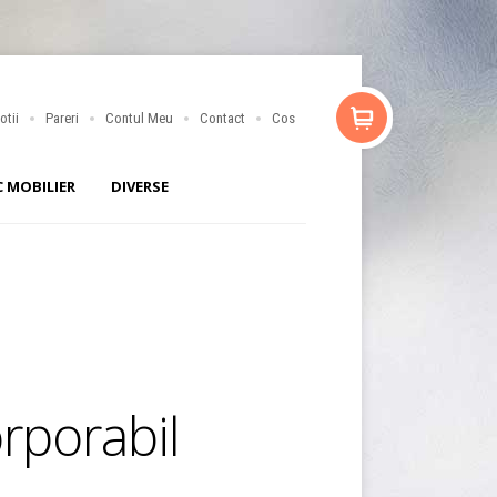
otii
Pareri
Contul Meu
Contact
Cos
C MOBILIER
DIVERSE
orporabil