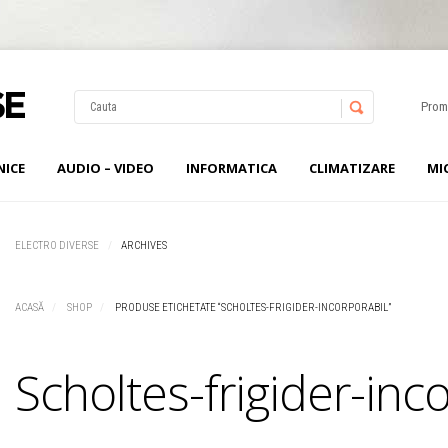
Prom
NICE
AUDIO – VIDEO
INFORMATICA
CLIMATIZARE
MI
Username
Password
ELECTRO DIVERSE
ARCHIVES
Remember Me
ACASĂ
SHOP
PRODUSE ETICHETATE “SCHOLTES-FRIGIDER-INCORPORABIL”
Scholtes-frigider-inc