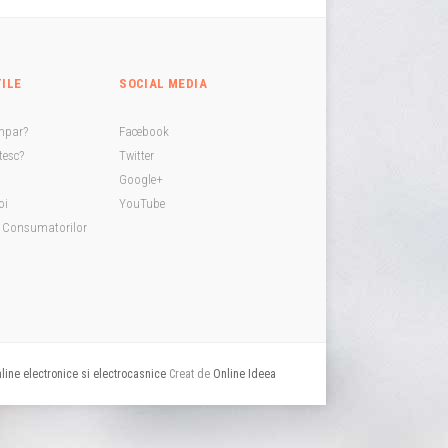
TILE
SOCIAL MEDIA
mpar?
Facebook
esc?
Twitter
Google+
oi
YouTube
a Consumatorilor
ine electronice si electrocasnice
Creat de
Online Ideea