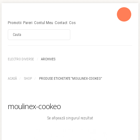
Promotii
Pareri
Contul Meu
Contact
Cos
Username
ELECTRO DIVERSE
ARCHIVES
Password
ACASĂ
SHOP
PRODUSE ETICHETATE “MOULINEX-COOKEO”
Remember Me
moulinex-cookeo
Se afișează singurul rezultat